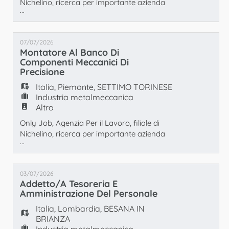
Nichelino, ricerca per importante azienda
...
cliente specializzata nella costruzione e
revisione di macchine utensili a tavola
rotante, per la produzione di componenti
07/07/2026
micromeccanici di alta precisione, un
Montatore Al Banco Di
INGEGNERE MECCANICO a SETTIMO
Componenti Meccanici Di
TORINESE. Mansioni principali: -
Precisione
Progettazione e Sviluppo: Ideazione e
Italia
,
Piemonte
,
SETTIMO TORINESE
Industria metalmeccanica
Altro
Only Job, Agenzia Per il Lavoro, filiale di
Nichelino, ricerca per importante azienda
...
cliente specializzata nella costruzione e
revisione di macchine utensili a tavola
rotante, per la produzione di componenti
03/07/2026
micromeccanici di alta precisione, un
Addetto/a Tesoreria E
MANUTENTORE AL BANCO a SETTIMO
Amministrazione Del Personale
TORINESE. Mansioni principali: - Revisione
Italia
,
Lombardia
,
BESANA IN
e costruzione di mandr
BRIANZA