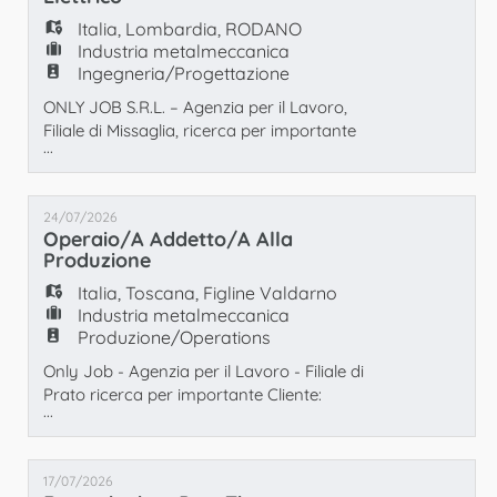
EN
Disponibilità a lavorare full time - Possesso
Italia
,
Lombardia
,
RODANO
patent
Industria metalmeccanica
Ingegneria/Progettazione
FR
ONLY JOB S.R.L. – Agenzia per il Lavoro,
Filiale di Missaglia, ricerca per importante
...
IT
azienda cliente operante nel settore della
produzione di cablaggi per automazione
industriale una figura da inserire come:
24/07/2026
IMPIEGATO/A UFFICIO TECNICO ELETTRICO
DE
Operaio/a Addetto/a Alla
La risorsa sarà inserita all'interno dell'Ufficio
Produzione
Tecnico e si occuperà di supportare le
Italia
,
Toscana
,
Figline Valdarno
attività di
ES
Industria metalmeccanica
Produzione/Operations
Only Job - Agenzia per il Lavoro - Filiale di
PT
Prato ricerca per importante Cliente:
...
Operaio/a addetto/a alla produzione La
risorsa si occuperà prevalentemente di
controllo qualità delle lavorazioni Si richiede:
17/07/2026
- Preferibile esperienza in ambito