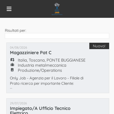
Home
Risultati per:
Offerte
Nuovo!
04/08/2026
Magazziniere Pat C
Italia
,
Toscana
,
PONTE BUGGIANESE
di
Carica
Industria metalmeccanica
Produzione/Operations
Only Job - Agenzia per il Lavoro - Filiale di
lavoro
il
Login
Prato ricerca per importante Cliente:
...
Operaio/a MAGAZZINIERE con patente C
Luogo di lavoro : Ponte Buggianese La
CV
Lingua
risorsa si occuperà prevalentemente di
29/07/2026
attività di magazzino e operaio generico. Si
Impiegato/a Ufficio Tecnico
richiede: - Disponibilità immediata -
Elettrico