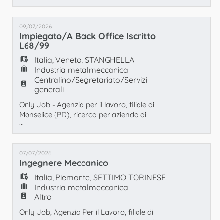
PROGETTISTA/ RESPONSABILE TECNICO DI
COMMESSA. La figura ricercata si occuperà
09/07/2026
in autonomia di seguire in autonomia le
Impiegato/a Back Office Iscritto
commesse, dalla fase di preventivazione fino
L68/99
alla realizzazione e al montaggio in cantiere
Italia
,
Veneto
,
STANGHELLA
gestendo
Industria metalmeccanica
Centralino/Segretariato/Servizi
generali
Only Job - Agenzia per il lavoro, filiale di
Monselice (PD), ricerca per azienda di
...
Stanghella un/a Impiegato/a Back Office
iscritto L68/99 . Richiesta l'attitudine al
rapporto commerciale con
07/07/2026
fornitori/clienti. Orario di lavoro: Full Time 40
Ingegnere Meccanico
ore settimanali da lunedì al venerdì. Luogo di
Lavoro: Stanghella (PD) ONLY JOB S.R.L.
Italia
,
Piemonte
,
SETTIMO TORINESE
Agenzia per il Lav
Industria metalmeccanica
Altro
Only Job, Agenzia Per il Lavoro, filiale di