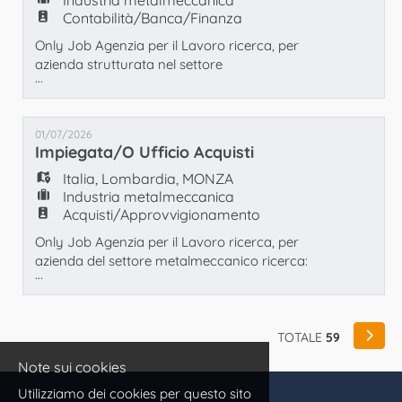
Industria metalmeccanica
Contabilità/Banca/Finanza
Only Job Agenzia per il Lavoro ricerca, per
azienda strutturata nel settore
...
metalmeccanico: 1 addetto/a tesoreria e
amministrazione del personale Principali
responsabilità: Area Tesoreria e
01/07/2026
Amministrazione - Gestione dei pagamenti
Impiegata/o Ufficio Acquisti
fornitori e monitoraggio degli scadenzari; -
Gestione degli incassi e dei solleciti clienti; -
Italia
,
Lombardia
,
MONZA
Predisposizione e
Industria metalmeccanica
Acquisti/Approvvigionamento
Only Job Agenzia per il Lavoro ricerca, per
azienda del settore metalmeccanico ricerca:
...
1 Impiegata/o ufficio acquisti La risorsa
inserita si occuperà di: - acquisti - emissione
DDT - archivio digitale certificati dei materiali
- gestione dei fornitori esistenti - ricerca
TOTALE
59
nuovi fornitori Sono richieste competenze
Note sui cookies
informatiche di base. Assunzi
Utilizziamo dei cookies per questo sito