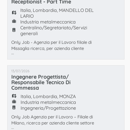
Receptionist - Part Time
metalmeccanico - Disponibilità immediata -
Disponibilità a lavorare full time su turni dal
Italia
,
Lombardia
,
MANDELLO DEL
LARIO
Industria metalmeccanica
Centralino/Segretariato/Servizi
generali
Only Job - Agenzia per il Lavoro filiale di
Missaglia ricerca, per azienda cliente
...
operante nel settore Metalmeccanica
Industria, una figura di Receptionist part
time sei ore al giorno. La figura, coordinata
13/07/2026
dal responsabile dell'Ufficio Risorse Umane,
Ingegnere Progettista/
o Suo delegato, si occuperà delle seguenti
Responsabile Tecnico Di
mansioni: - Dell'accoglienza degli ospiti e del
Commessa
c
Italia
,
Lombardia
,
MONZA
Industria metalmeccanica
Ingegneria/Progettazione
Only Job Agenzia per il Lavoro – Filiale di
Milano, ricerca per azienda cliente settore
...
carpenteria metallica, un/una INGEGNERE