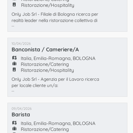
Ristorazione/Hospitality
Only Job Srl - Filiale di Bologna ricerca per
realtà leader nella ristorazione collettiva di
...
alto livello un/a: ADDETTO/A MENSA
Principali responsabilità: - Allestimento dei
banchi espositivi e della sala pranzo; -
10/04/2026
Porzionamento e servizio delle pietanze
Banconista / Cameriere/a
calde e fredde ai clienti; - Supporto base alla
cucina; - Operazioni di sbarazzo dei t
Italia
,
Emilia-Romagna
,
BOLOGNA
Ristorazione/Catering
Ristorazione/Hospitality
Only Job Srl - Agenzia per il Lavoro ricerca
per locale cliente un/a:
...
BANCONISTA/CAMERIERE Mansioni: -
Accoglienza clienti e gestione ordinazioni -
Servizio al banco e al tavolo - Preparazione
09/04/2026
bevande semplici e supporto nella gestione
Barista
del banco - Riordino e pulizia dell'area di
lavoro - Gestione cassa (se necessario)
Italia
,
Emilia-Romagna
,
BOLOGNA
Requisiti: - Buon
Ristorazione/Catering