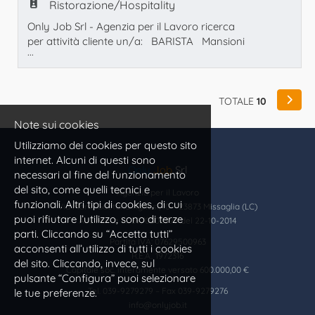
Ristorazione/Hospitality
Only Job Srl - Agenzia per il Lavoro ricerca
per attività cliente un/a: BARISTA Mansioni
...
principali: - Preparazione caffetteria e
bevande - Servizio al banco e gestione clienti
- Gestione cassa e pagamenti - Riordino e
pulizia del punto vendita Requisiti richiesti: -
TOTALE
10
Esperienza anche minima nel ruolo - Buone
Note sui cookies
doti relazionali e orientam
Utilizziamo dei cookies per questo sito
internet. Alcuni di questi sono
Only
Job
Srl
necessari al fine del funzionamento
del sito, come quelli tecnici e
Agenzia per il Lavoro
funzionali. Altri tipi di cookies, di cui
Via Maria Gaetana Agnesi, 10 – 23873 Missaglia (LC)
puoi rifiutare l’utilizzo, sono di terze
Aut. Min. a T.I. 39/0002399 del 22-10-2014
parti. Cliccando su “Accetta tutti”
Partita IVA: 07629500963
acconsenti all’utilizzo di tutti i cookies
R.E.A.. 1972316
del sito. Cliccando, invece, sul
Capitale soc. interamente versato 600.000,00 €
pulsante “Configura” puoi selezionare
Tel. 039-9279279 – Fax 039-9279276
le tue preferenze.
info@onlyjob.it