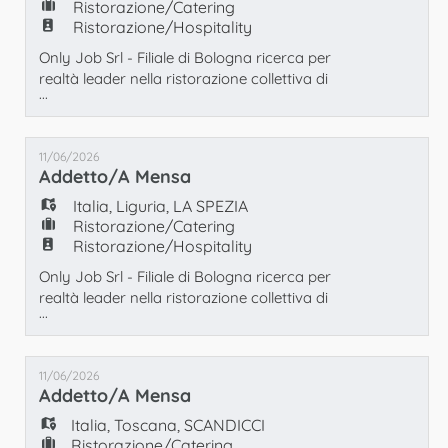
Ristorazione/Catering
Ristorazione/Hospitality
Only Job Srl - Filiale di Bologna ricerca per
realtà leader nella ristorazione collettiva di
...
alto livello un/a: ADDETTO/A MENSA
Principali responsabilità: - Allestimento dei
banchi espositivi e della sala pranzo; -
11/06/2026
Porzionamento e servizio delle pietanze
Addetto/a Mensa
calde e fredde ai clienti; - Supporto base alla
cucina; - Operazioni di sbarazzo dei tav
Italia
,
Liguria
,
LA SPEZIA
Ristorazione/Catering
Ristorazione/Hospitality
Only Job Srl - Filiale di Bologna ricerca per
realtà leader nella ristorazione collettiva di
...
alto livello un/a: ADDETTO/A MENSA
Principali responsabilità: - Allestimento dei
banchi espositivi e della sala pranzo; -
11/06/2026
Porzionamento e servizio delle pietanze
Addetto/a Mensa
calde e fredde ai clienti; - Supporto base alla
cucina; - Operazioni di sbarazzo dei ta
Italia
,
Toscana
,
SCANDICCI
Ristorazione/Catering