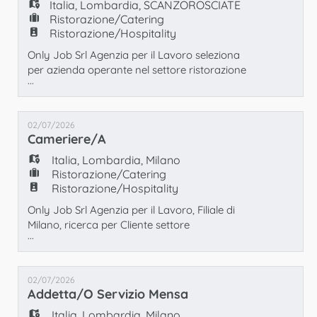
EN
#lavoraconnoi ONLY JOB S.R.L. Agenzia per
Italia
,
Lombardia
,
SCANZOROSCIATE
il La
Ristorazione/Catering
Ristorazione/Hospitality
FR
Only Job Srl Agenzia per il Lavoro seleziona
per azienda operante nel settore ristorazione
...
n° 1 Aiuto Cuoco/Cuoca a Scanzorosciate
IT
(BG) da inserire in una mensa aziendale. È
richiesta esperienza pregressa nel ruolo e
02/07/2026
disponibilità immediata. L'orario di lavoro è
Cameriere/a
part time 30 ore dalle 14.00 alle 19.00 su turni
DE
da lunedì a domenica (con riposo
Italia
,
Lombardia
,
Milano
Ristorazione/Catering
Ristorazione/Hospitality
ES
Only Job Srl Agenzia per il Lavoro, Filiale di
Milano, ricerca per Cliente settore
...
ristorazione: 1 Cameriere/Cameriera di sala,
PT
con esperienza pregressa nella mansione.
La Risorsa inserita si occuperà
02/07/2026
principalmente della mise-en-place,
Addetta/o Servizio Mensa
accoglienza ospiti all'interno della sala,
ordinazioni e servizio al tavolo. Sono
Italia
,
Lombardia
,
Milano