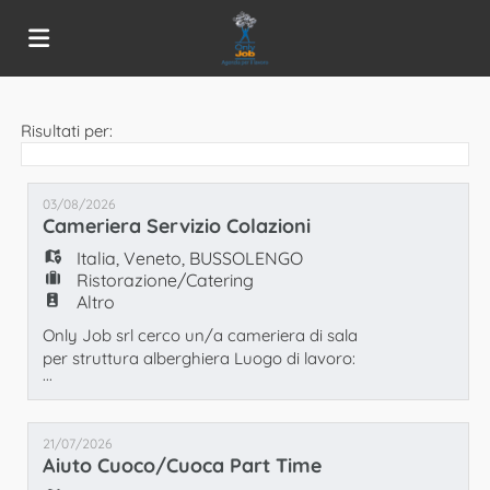
Home
Risultati per:
Offerte
03/08/2026
Cameriera Servizio Colazioni
Italia
,
Veneto
,
BUSSOLENGO
di
Carica
Ristorazione/Catering
Altro
Only Job srl cerco un/a cameriera di sala
lavoro
il
Login
per struttura alberghiera Luogo di lavoro:
...
Bussolengo (VR) Si richiede: - disponibilità a
lavorare 6 gg su 7 dalle 06.00-11.00 o 07.00-
CV
Lingua
12.00 - esperienza nella mansione -
21/07/2026
automunito/a Candidarsi allegando
Aiuto Cuoco/cuoca Part Time
curriculum vitae in formato Word o PDF