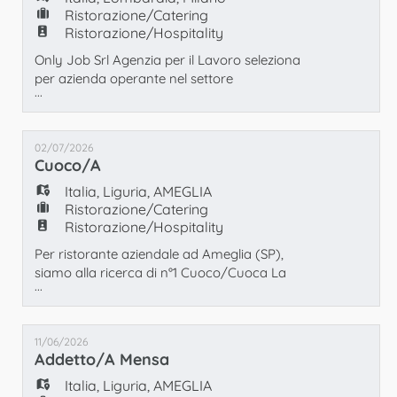
richiesti: - Esper
Ristorazione/Catering
Ristorazione/Hospitality
Only Job Srl Agenzia per il Lavoro seleziona
per azienda operante nel settore
...
ristorazione: n° 1 Addetta/o servizio mensa
È richiesta esperienza pregressa nel ruolo e
disponibilità immediata. L'orario di lavoro è
02/07/2026
part time 15 ore da lunedì a venerdì dalle
Cuoco/a
12.00 alle 15.30 con mezz'ora di pausa.
Previsto inserimento in somministrazione
Italia
,
Liguria
,
AMEGLIA
Inqua
Ristorazione/Catering
Ristorazione/Hospitality
Per ristorante aziendale ad Ameglia (SP),
siamo alla ricerca di n°1 Cuoco/Cuoca La
...
risorsa inserita lavorerà sul turno pranzo.
Requisiti richiesti: - esperienza pregressa
come cuoco/a; - preferibile provenienza dal
11/06/2026
settore Hotellerie; - disponibilità immediata. Si
Addetto/a Mensa
offre contratto a tempo determinato scopo
assunzione Livello 4° CCNL Turismo Pubb
Italia
,
Liguria
,
AMEGLIA