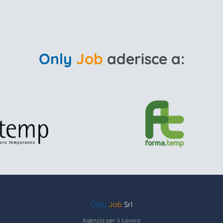
Only
Job
aderisce a:
Only
Job
Srl
Agenzia per il Lavoro