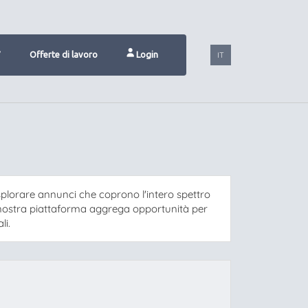
V
Offerte di lavoro
Login
IT
splorare annunci che coprono l'intero spettro
 la nostra piattaforma aggrega opportunità per
li.