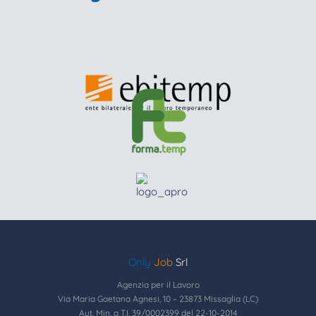
Only
Job
Srl
Agenzia per il Lavoro
Via Maria Gaetana Agnesi, 10 – 23873 Missaglia (LC)
Aut. Min. a T.I. 39/0002399 del 22-10-2014