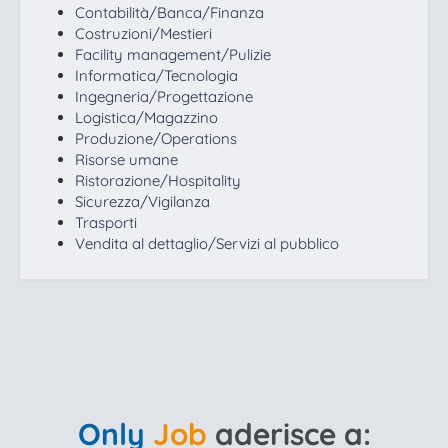
EN
Contabilità/Banca/Finanza
Costruzioni/Mestieri
Facility management/Pulizie
FR
Informatica/Tecnologia
Ingegneria/Progettazione
Logistica/Magazzino
Produzione/Operations
IT
Risorse umane
Ristorazione/Hospitality
Sicurezza/Vigilanza
DE
Trasporti
Vendita al dettaglio/Servizi al pubblico
ES
PT
Only
Job
aderisce a: