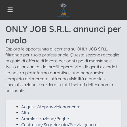
ONLY JOB S.R.L. annunci per
Home
ruolo
Offerte
Esplora le opportunità di carriera su ONLY JOB S.R.L.
filtrando per ruolo professionale. Questa sezione raccoglie
migliaia di offerte di lavoro per ogni tipo di mansione e
livello di anzianità, dai profili operativi ai dirigenti aziendali.
di
Carica
La nostra piattaforma garantisce una panoramica
completa del mercato, offrendo visibilità a qualsiasi
specializzazione e carriera in tutti i settori dell'economia
lavoro
il
Login
nazionale.
Acquisti/Approvvigionamento
CV
Lingua
Altro
Amministrazione/Paghe
Centralino/Segretariato/Servizi generali