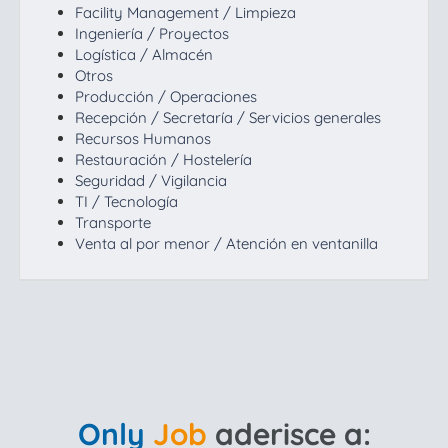
EN
Facility Management / Limpieza
Ingeniería / Proyectos
Logística / Almacén
FR
Otros
Producción / Operaciones
Recepción / Secretaría / Servicios generales
Recursos Humanos
IT
Restauración / Hostelería
Seguridad / Vigilancia
TI / Tecnología
DE
Transporte
Venta al por menor / Atención en ventanilla
ES
PT
Only
Job
aderisce a: