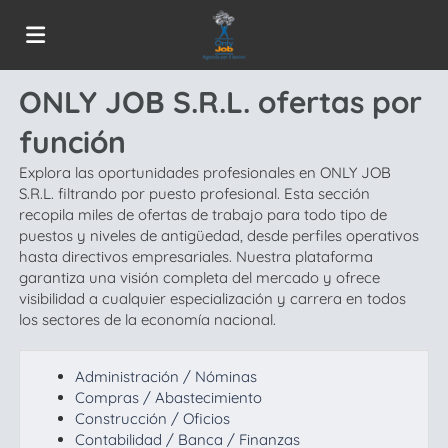
ONLY JOB S.R.L. ofertas por
Home
función
Lista
Explora las oportunidades profesionales en ONLY JOB
S.R.L. filtrando por puesto profesional. Esta sección
recopila miles de ofertas de trabajo para todo tipo de
puestos y niveles de antigüedad, desde perfiles operativos
ofertas
Subir
hasta directivos empresariales. Nuestra plataforma
garantiza una visión completa del mercado y ofrece
visibilidad a cualquier especialización y carrera en todos
de
CV
Acceso
los sectores de la economía nacional.
Administración / Nóminas
trabajo
Idioma
Compras / Abastecimiento
Construcción / Oficios
Contabilidad / Banca / Finanzas