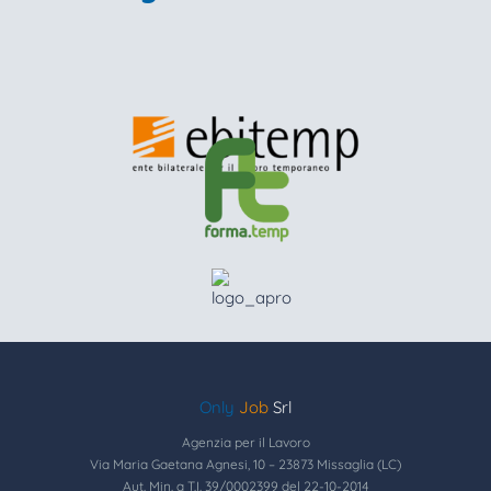
Only
Job
Srl
Agenzia per il Lavoro
Via Maria Gaetana Agnesi, 10 – 23873 Missaglia (LC)
Aut. Min. a T.I. 39/0002399 del 22-10-2014