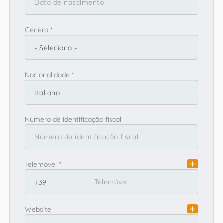
Género *
Distrito/Região de residência *
Nacionalidade *
Província/Cantão de residência
Província/Cantão De Residência
Número de identificação fiscal
Código postal da residência
Telemóvel *
Cidade de residência
Cidade De Residência
Website
Endereço de residência