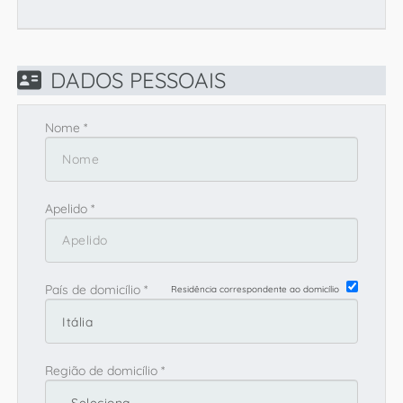
EN
FR
DADOS PESSOAIS
IT
Nome *
DE
Apelido *
ES
País de domicílio *
Residência correspondente ao domicílio
PT
Região de domicílio *